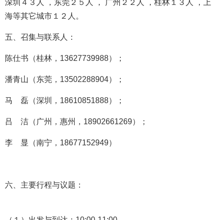
深圳４３人 ，东莞２５
人 ，
广州２２
人 ，
桂林１３人
，
上
海等
其它城市１２人。
五、召集与联系人：
陈仕书（桂林，13627739988）；
潘青山（东莞，13502288904）；
马 磊（深圳，18610851888）；
吕 洁（广州，惠州，18902661269）；
李 显（南宁，18677152949）
六、主要行程与议题：
（１）出发与到达：10:00-11:00