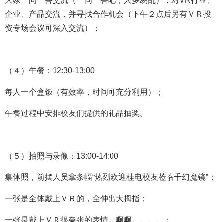
大家一问一答交流（一问一答吧，人多易乱），对VR行业、
企业、产品交流，并寻找合作机会（下午２点后另有ＶＲ投
资专场会议可深入交流）；
（４）午餐：12:30-13:00
每人一个盒饭（有效率，时间可充分利用）；
午餐过程中安排校友们提供的礼品抽奖。
（５）拍照与录像：13:00-14:00
集体照，前摆人员拿条幅“热烈欢迎桂电校友莅临千幻魔镜”；
一
张是全体戴上ＶＲ的，全伸出大拇指；
一张是戴上ＶＲ很夸张的表情，啊啊。。。。；